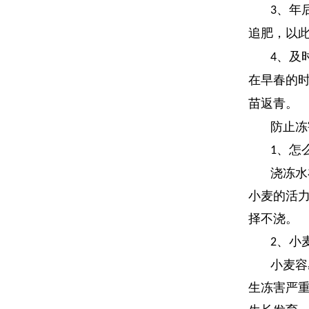
、年
3
追肥，以
、及
4
在早春的
苗返青。
防止冻
、怎
1
浇冻水
小麦的活
择不浇。
、小
2
小麦容
生冻害严