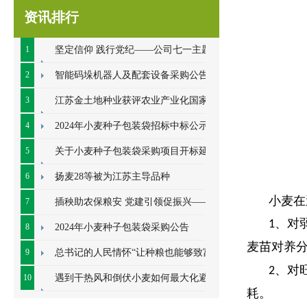
资讯排行
1
坚定信仰 践行党纪——公司七一主题党
日系列活动顺利开展
2
智能码垛机器人及配套设备采购公告
3
江苏金土地种业获评农业产业化国家重
点龙头企业
4
2024年小麦种子包装袋招标中标公示
5
关于小麦种子包装袋采购项目开标延期
的公告
6
扬麦28等被为江苏主导品种
小麦在
7
插秧助农保粮安 党建引领促振兴——七
、对
1
里甸社区党总支、公司党支部联合开展插秧助
8
2024年小麦种子包装袋采购公告
麦苗对养
农耕
9
总书记的人民情怀“让种粮也能够致富”
、对
2
10
遇到干热风和倒伏小麦如何最大化避免
耗。
损失