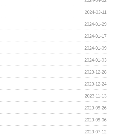
2024-04-02
2024-03-11
2024-01-29
2024-01-17
2024-01-09
2024-01-03
2023-12-28
2023-12-24
2023-11-13
2023-09-26
2023-09-06
2023-07-12