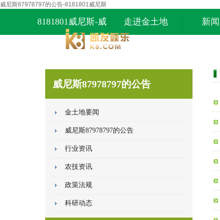
威尼斯87978797的公告-8181801威尼斯
8181801威尼斯-威
走进金土地
新闻
尼斯87978797
威尼斯87978797的公告
金土地要闻
威尼斯87978797的公告
行业资讯
农技资讯
政策法规
科研动态