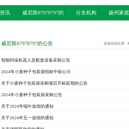
资讯
威尼斯87978797的
分支机构
扬州家
产品中心
威尼斯87978797的公告
您现在的位置：
智能码垛机器人及配套设备采购公告
2024年小麦种子包装袋招标中标公示
关于小麦种子包装袋采购项目开标延期的公告
2024年小麦种子包装袋采购公告
关于2024年端午放假的通知
关于2024年五一放假的通知