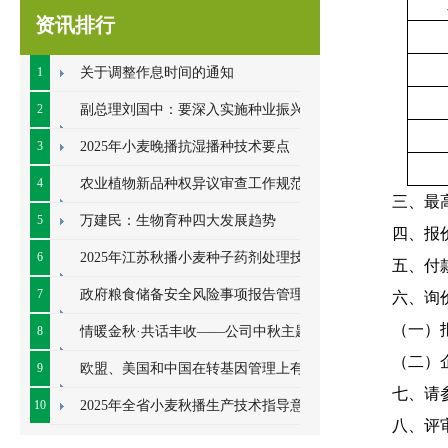
资讯排行
1
关于调整作息时间的通知
2
副总理刘国中：要深入实施种业振兴行
动
3
2025年小麦晚播抗湿播种技术要点
4
农业植物新品种权异议审查工作规范
三、最
（试行）
5
万建民：生物育种四大发展趋势
四、报
6
2025年江苏秋播小麦种子药剂处理技术
五、付
意见
7
政府粮食储备安全风险事项报告管理办
六、
询
（一）
法
8
情暖金秋·共话丰收——公司中秋主题联
（二）
谊会顺利开展
9
欧盟、美国和中国在转基因管理上有何
七、
请
差异
10
2025年全省小麦秋播生产技术指导意见
八、评