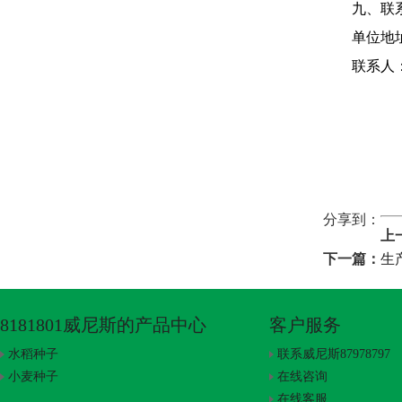
九、联
单位地
联系人
分享到：
上
下一篇：
生
8181801威尼斯的产品中心
客户服务
水稻种子
联系威尼斯87978797
小麦种子
在线咨询
在线客服