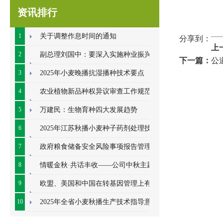
资讯排行
1
关于调整作息时间的通知
分享到：
上
2
副总理刘国中：要深入实施种业振兴行
下一篇：
公
动
3
2025年小麦晚播抗湿播种技术要点
4
农业植物新品种权异议审查工作规范
（试行）
5
万建民：生物育种四大发展趋势
6
2025年江苏秋播小麦种子药剂处理技术
意见
7
政府粮食储备安全风险事项报告管理办
法
8
情暖金秋·共话丰收——公司中秋主题联
谊会顺利开展
9
欧盟、美国和中国在转基因管理上有何
差异
10
2025年全省小麦秋播生产技术指导意见