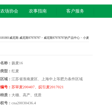
庭农场协会
农事指南
客户服务
8181801威尼斯-威尼斯87978797
>
威尼斯87978797的产品中心
>
小麦
种名称：
扬麦16
种类型：
红麦
应区域：
江苏省淮南麦区、上海中上等肥力条件区域
定编号：
苏审麦200407、皖引麦2017021
品特质：
大穗、高产、优质
种权号：
cna20030436.4