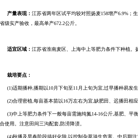
产量表现：
江苏省两年区试平均较对照扬麦158增产6.9%；生
省级实产验收，最高单产672.2公斤。
适宜区域：
江苏省淮南麦区、上海中上等肥力条件下种植。扬
栽培要点：
(1)适期播种,播期以10月下旬至11月上旬为宜,过早播种易发
(2)合理密植,每亩基本苗以16万左右为宜,缺肥田、迟播田相
(3)中上等肥力条件下一般每亩需施纯氮14-16公斤,基肥、平
合使用。注意田间三沟配套,防涝降渍。
(4)秋播及早春阶段搞好化除,以控制杂草滋生危害。中后期