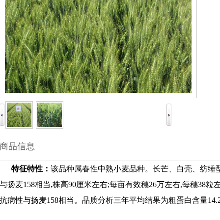
商品信息
特征特性：
该品种属春性中熟小麦品种。长芒、白壳、纺缍型
与扬麦158相当,株高90厘米左右;每亩有效穗26万左右,每穗38
抗病性与扬麦158相当。品质分析三年平均结果为粗蛋白含量14.2%,