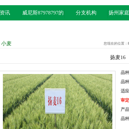
资讯
威尼斯87978797的
分支机构
扬州家
产品中心
小麦
您现在的位置：
扬麦16
品
品
适
审
产
品