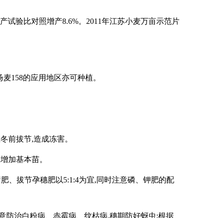
产试验比对照增产8.6%。2011年江苏小麦万亩示范片
麦158的应用地区亦可种植。
生冬前拔节,造成冻害。
应增加基本苗。
衡肥、拔节孕穗肥以5:1:4为宜,同时注意磷、钾肥的配
注意防治白粉病、赤霉病、纹枯病,穗期防好蚜虫;根据