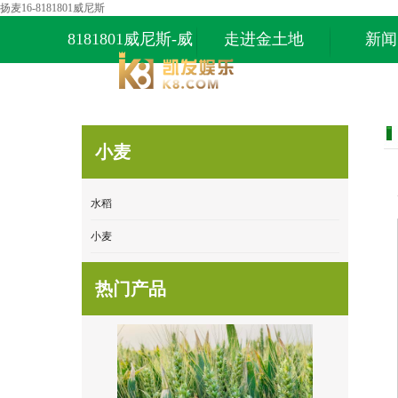
扬麦16-8181801威尼斯
8181801威尼斯-威
走进金土地
新闻
尼斯87978797
小麦
水稻
小麦
热门产品