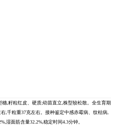
穗,籽粒红皮、硬质;幼苗直立,株型较松散。全生育期
粒左右,千粒重37克左右。接种鉴定中感赤霉病、纹枯病,
湿面筋含量32.2%,稳定时间4.3分钟。