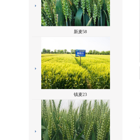
新麦58
镇麦23