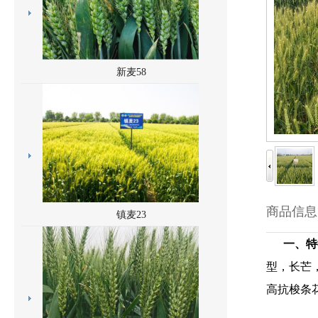
新麦58
商品信息
镇麦23
一、特
型，长芒
高抗梭条