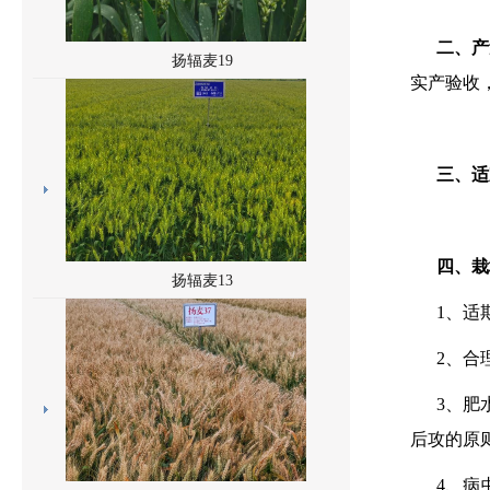
二、产
扬辐麦19
实产验收
三、适
四、栽
扬辐麦13
1、适
2、合
3、肥
后攻的原
4、病