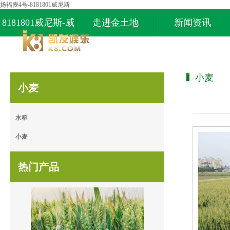
扬辐麦4号-8181801威尼斯
8181801威尼斯-威
走进金土地
新闻资讯
尼斯87978797
小麦
小麦
水稻
小麦
热门产品