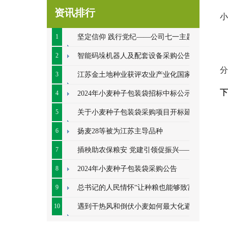
资讯排行
小
1
坚定信仰 践行党纪——公司七一主题党
日系列活动顺利开展
2
智能码垛机器人及配套设备采购公告
分
3
江苏金土地种业获评农业产业化国家重
下
点龙头企业
4
2024年小麦种子包装袋招标中标公示
5
关于小麦种子包装袋采购项目开标延期
的公告
6
扬麦28等被为江苏主导品种
7
插秧助农保粮安 党建引领促振兴——七
里甸社区党总支、公司党支部联合开展插秧助
8
2024年小麦种子包装袋采购公告
农耕
9
总书记的人民情怀“让种粮也能够致富”
10
遇到干热风和倒伏小麦如何最大化避免
损失