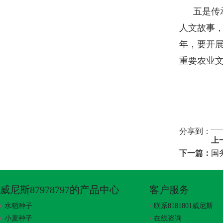
五是传
人文故事
年，要开
重要农业
分享到：
上
下一篇：
国
威尼斯87978797的产品中心
客户服务
水稻种子
联系8181801威尼斯
小麦种子
在线咨询