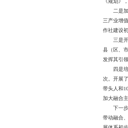
《规划》
二是加大
三产业增
作社建设
三是开展
县（区、
发挥其引
四是培育
次。开展
带头人和
1
加大融合
下一步，
带动融合、
展体系初