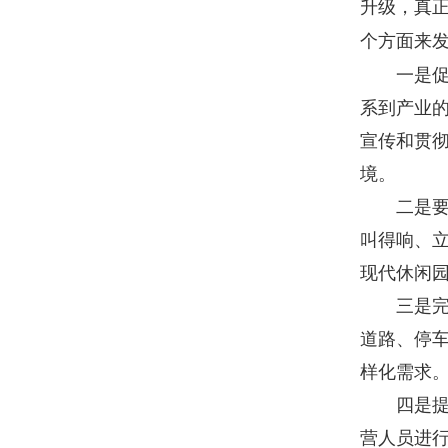
升级，真
个方面来
一是促进
系到产业
宣传和贯
境。
二是要培
叫得响、
现代休闲
三是完善
道路、停
样化需求
四是提升
营人员进