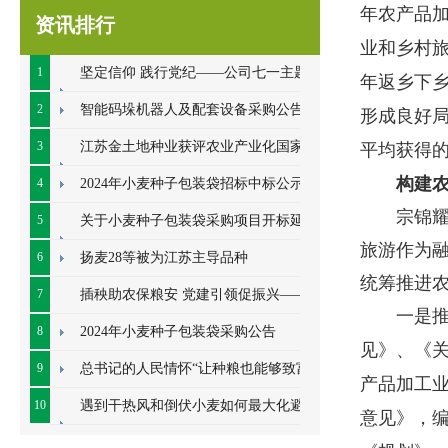
年农产品
资讯排行
业和乡村
1
坚定信仰 践行党纪——公司七一主题党
年返乡下
日系列活动顺利开展
2
智能码垛机器人及配套设备采购公告
形成良好
3
江苏金土地种业获评农业产业化国家重
平均获得
构建
点龙头企业
4
2024年小麦种子包装袋招标中标公示
宗锦耀提
5
关于小麦种子包装袋采购项目开标延期
旅游作为
的公告
6
扬麦28等被为江苏主导品种
统筹推进
7
插秧助农保粮安 党建引领促振兴——七
一是推动
里甸社区党总支、公司党支部联合开展插秧助
8
2024年小麦种子包装袋采购公告
见》、《
农耕
9
总书记的人民情怀“让种粮也能够致富”
产品加工业
10
遇到干热风和倒伏小麦如何最大化避免
意见》，编
损失