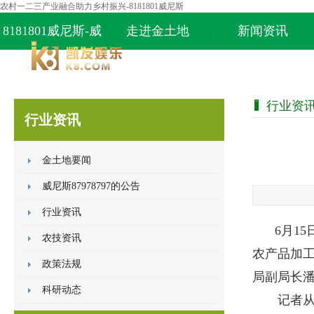
农村一二三产业融合助力乡村振兴-8181801威尼斯
8181801威尼斯-威
走进金土地
新闻资讯
尼斯87978797
行业资
行业资讯
金土地要闻
威尼斯87978797的公告
行业资讯
6
月
15
农技资讯
农产品加
政策法规
局副局长
科研动态
记者从发