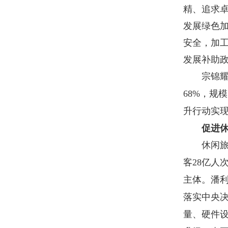
精、追求
发展绿色
安全，加
发展补助
宗锦耀说
68%
，规模
升行动实
促进休
休闲旅游
客
28
亿人
主体。潘
落实中央
量、硬件