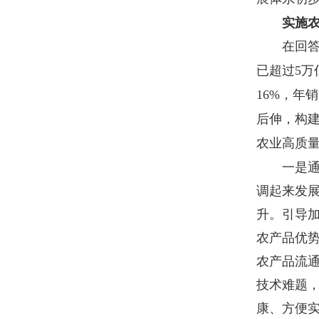
实施农
在回答关
已超过
5
万
16%
，年销
后伸，构
农业高质
一是通过
调起来发
升。引导加
农产品优
农产品流
技术难题
康、方便