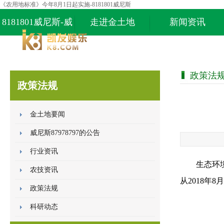
《农用地标准》今年8月1日起实施-8181801威尼斯
8181801威尼斯-威
走进金土地
新闻资讯
尼斯87978797
政策法
政策法规
金土地要闻
威尼斯87978797的公告
行业资讯
生态环
农技资讯
从2018
年
8
月
政策法规
科研动态