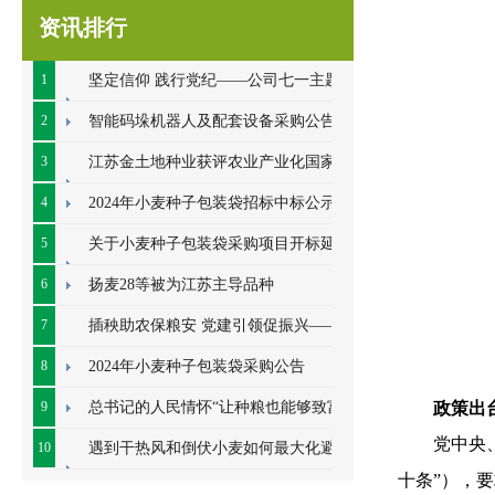
资讯排行
1
坚定信仰 践行党纪——公司七一主题党
日系列活动顺利开展
2
智能码垛机器人及配套设备采购公告
3
江苏金土地种业获评农业产业化国家重
点龙头企业
4
2024年小麦种子包装袋招标中标公示
5
关于小麦种子包装袋采购项目开标延期
的公告
6
扬麦28等被为江苏主导品种
7
插秧助农保粮安 党建引领促振兴——七
里甸社区党总支、公司党支部联合开展插秧助
8
2024年小麦种子包装袋采购公告
农耕
9
总书记的人民情怀“让种粮也能够致富”
政策出
党中央
10
遇到干热风和倒伏小麦如何最大化避免
十条”），
损失