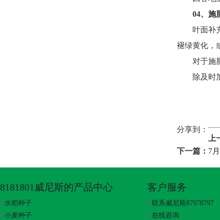
04
、
施
叶面补
褪绿黄化，
对于施
除及时
分享到：
上
下一篇：
7
8181801威尼斯的产品中心
客户服务
水稻种子
联系威尼斯87978797
小麦种子
在线咨询