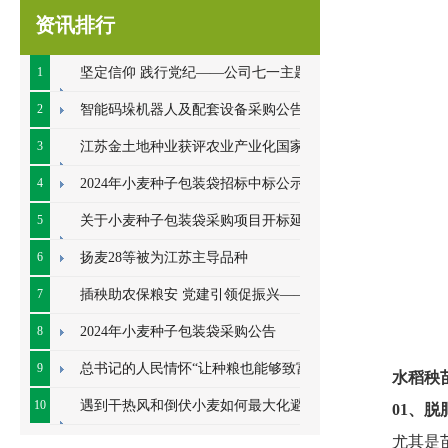
资讯排行
1
坚定信仰 践行党纪——公司七一主题党
日系列活动顺利开展
2
智能码垛机器人及配套设备采购公告
3
江苏金土地种业获评农业产业化国家重
点龙头企业
4
2024年小麦种子包装袋招标中标公示
5
关于小麦种子包装袋采购项目开标延期
的公告
6
扬麦28等被为江苏主导品种
7
插秧助农保粮安 党建引领促振兴——七
里甸社区党总支、公司党支部联合开展插秧助
8
2024年小麦种子包装袋采购公告
农耕
9
总书记的人民情怀“让种粮也能够致富”
水稻秧
10
遇到干热风和倒伏小麦如何最大化避免
01
、
脱
尤其是
损失