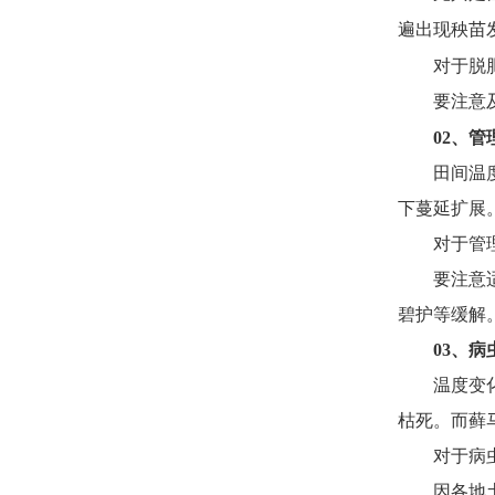
遍出现秧苗
对于脱
要注意
02
、
管
田间温
下蔓延扩展
对于管
要注意
碧护等缓解
03
、
病
温度变
枯死。而藓
对于病
因各地