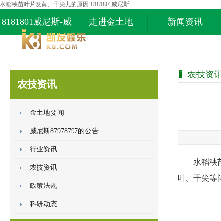
水稻秧苗叶片发黄、干尖儿的原因-8181801威尼斯
8181801威尼斯-威
走进金土地
新闻资讯
尼斯87978797
农技资
农技资讯
金土地要闻
威尼斯87978797的公告
行业资讯
水稻秧
农技资讯
叶、干尖等
政策法规
科研动态