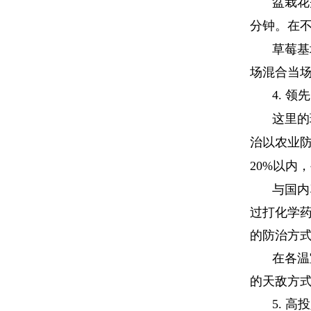
盆栽花
分钟。在
草莓基
场混合当
4.
领先
这里的
治以农业
20%
以内，
与国内
过打化学
的防治方
在各温
的天敌方
5.
高投