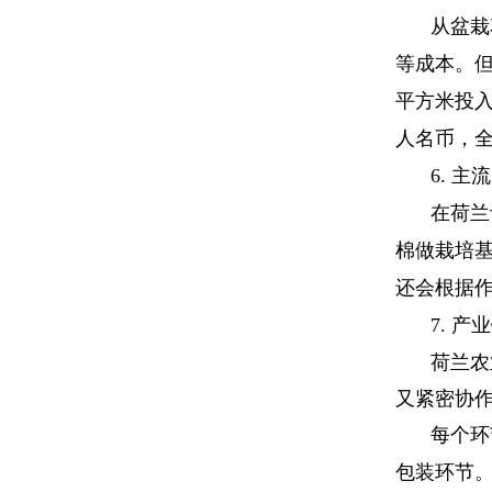
从盆栽
等成本。
平方米投
人名币，
6.
主流
在荷兰
棉做栽培
还会根据
7.
产业
荷兰农
又紧密协
每个环
包装环节