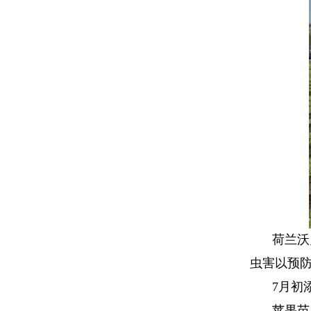
荷兰沃
虫害以预
7
月初
苹果苗