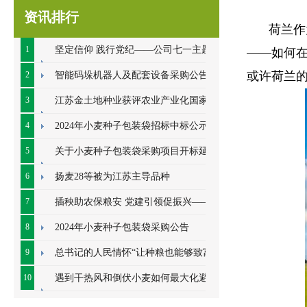
资讯排行
荷兰作
1
坚定信仰 践行党纪——公司七一主题党
——如何
日系列活动顺利开展
或许荷兰
2
智能码垛机器人及配套设备采购公告
3
江苏金土地种业获评农业产业化国家重
点龙头企业
4
2024年小麦种子包装袋招标中标公示
5
关于小麦种子包装袋采购项目开标延期
的公告
6
扬麦28等被为江苏主导品种
7
插秧助农保粮安 党建引领促振兴——七
里甸社区党总支、公司党支部联合开展插秧助
8
2024年小麦种子包装袋采购公告
农耕
9
总书记的人民情怀“让种粮也能够致富”
10
遇到干热风和倒伏小麦如何最大化避免
损失