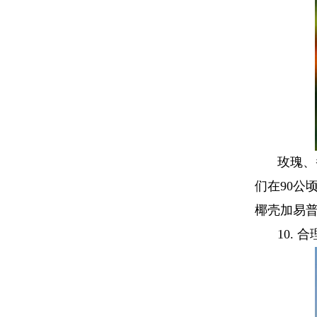
玫瑰、
们在
90
公
椰壳加易
10.
合