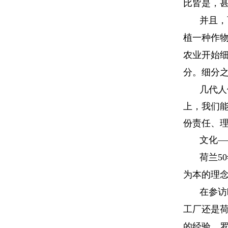
比皆是，
并且，
植一种作
农业开始
分。细分
几代人
上，我们
份责任、
文化
—
荷兰
50
为本的理
在参访
工厂还是
的经验。