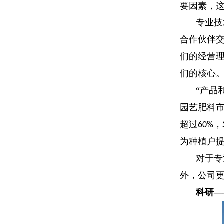
要因素，
专业技
合作伙伴
们的经营
们的核心。
“产品
园艺肥料
超过
，
60%
为种植户
对于专
外，公司
科研
—