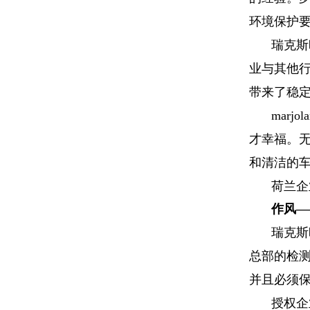
环境保护
瑞克斯
业与其他
带来了稳
marjol
才幸福。
和清洁的
荷兰企
作风
—
瑞克斯
总部的检
并且必须
授权企