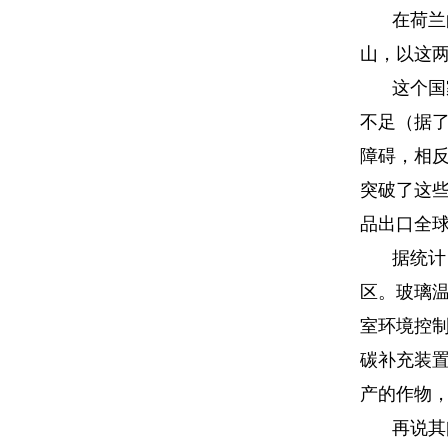
在荷兰
山，以这
这个国
不足（据
障碍，相
突破了这
品出口全
据统计
区。玻璃
室环境控
碳补充装
产的作物
再说其