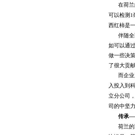
在荷兰
可以检测
1
西红柿是
伴随全
如可以通
做一些决
了很大贡
而企业
入投入到
立分公司
司的中坚
传承
—
荷兰的