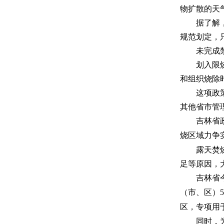
物扩散的天
据了解
规范划定，
未完成
划入限
和组织烧除
这项政
其他省市管
吉林省
烧区域力争实
露天焚
足等原因，
吉林省
（市、区）
5
区，专项用
同时，