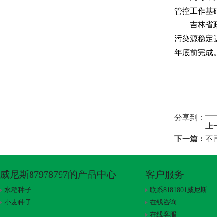
管控工作基
吉林省
污染源稳定
年底前完成
分享到：
上
下一篇：
不
威尼斯87978797的产品中心
客户服务
水稻种子
联系8181801威尼斯
小麦种子
在线咨询
在线客服