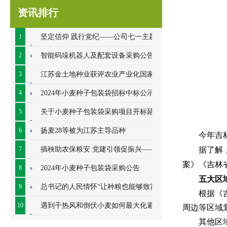
资讯排行
1
坚定信仰 践行党纪——公司七一主题党
日系列活动顺利开展
2
智能码垛机器人及配套设备采购公告
3
江苏金土地种业获评农业产业化国家重
点龙头企业
4
2024年小麦种子包装袋招标中标公示
5
关于小麦种子包装袋采购项目开标延期
的公告
6
扬麦28等被为江苏主导品种
今年吉
7
插秧助农保粮安 党建引领促振兴——七
据了解
案》《吉林
里甸社区党总支、公司党支部联合开展插秧助
8
2024年小麦种子包装袋采购公告
五大区
农耕
9
总书记的人民情怀“让种粮也能够致富”
根据《
10
遇到干热风和倒伏小麦如何最大化避免
周边等区域
其他区
损失