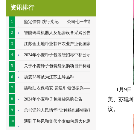
资讯排行
1
坚定信仰 践行党纪——公司七一主题党
日系列活动顺利开展
2
智能码垛机器人及配套设备采购公告
3
江苏金土地种业获评农业产业化国家重
点龙头企业
4
2024年小麦种子包装袋招标中标公示
5
关于小麦种子包装袋采购项目开标延期
的公告
6
扬麦28等被为江苏主导品种
7
插秧助农保粮安 党建引领促振兴——七
1月9
美、苏建
里甸社区党总支、公司党支部联合开展插秧助
8
2024年小麦种子包装袋采购公告
议。
农耕
9
总书记的人民情怀“让种粮也能够致富”
10
遇到干热风和倒伏小麦如何最大化避免
损失