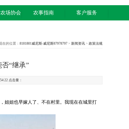
庭农场协会
农事指南
客户服务
现在的位置：
8181801威尼斯-威尼斯87978797
>
新闻资讯
>
政策法规
否“继承”
54:22 点击量：
，姐姐也早嫁人了、不在村里。我现在在城里打