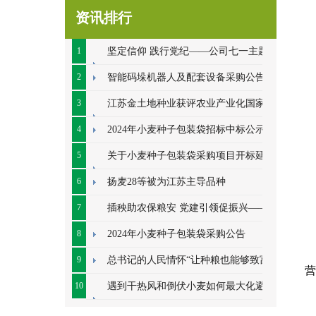
资讯排行
1
坚定信仰 践行党纪——公司七一主题党
日系列活动顺利开展
2
智能码垛机器人及配套设备采购公告
3
江苏金土地种业获评农业产业化国家重
点龙头企业
4
2024年小麦种子包装袋招标中标公示
5
关于小麦种子包装袋采购项目开标延期
的公告
6
扬麦28等被为江苏主导品种
7
插秧助农保粮安 党建引领促振兴——七
里甸社区党总支、公司党支部联合开展插秧助
8
2024年小麦种子包装袋采购公告
农耕
9
总书记的人民情怀“让种粮也能够致富”
营
10
遇到干热风和倒伏小麦如何最大化避免
损失