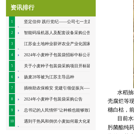
资讯排行
1
坚定信仰 践行党纪——公司七一主题党
日系列活动顺利开展
2
智能码垛机器人及配套设备采购公告
3
江苏金土地种业获评农业产业化国家重
点龙头企业
4
2024年小麦种子包装袋招标中标公示
5
关于小麦种子包装袋采购项目开标延期
的公告
6
扬麦28等被为江苏主导品种
7
插秧助农保粮安 党建引领促振兴——七
水稻抽
里甸社区党总支、公司党支部联合开展插秧助
8
2024年小麦种子包装袋采购公告
壳腐烂等
穗白枯，
农耕
9
总书记的人民情怀“让种粮也能够致富”
目前水
10
遇到干热风和倒伏小麦如何最大化避免
肟菌酯纯
损失