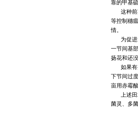
靠的甲基
这种前
等控制穗
情。
为促进
一节间基部
扬花和还
如果有
下节间过
亩用赤霉
上述田
菌灵、多