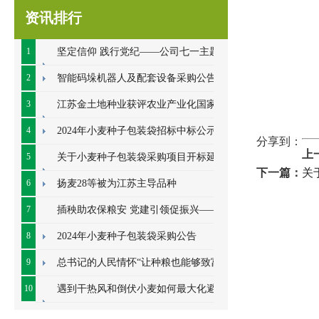
资讯排行
1
坚定信仰 践行党纪——公司七一主题党
日系列活动顺利开展
2
智能码垛机器人及配套设备采购公告
3
江苏金土地种业获评农业产业化国家重
点龙头企业
4
2024年小麦种子包装袋招标中标公示
分享到：
上
5
关于小麦种子包装袋采购项目开标延期
下一篇：
关
的公告
6
扬麦28等被为江苏主导品种
7
插秧助农保粮安 党建引领促振兴——七
里甸社区党总支、公司党支部联合开展插秧助
8
2024年小麦种子包装袋采购公告
农耕
9
总书记的人民情怀“让种粮也能够致富”
10
遇到干热风和倒伏小麦如何最大化避免
损失