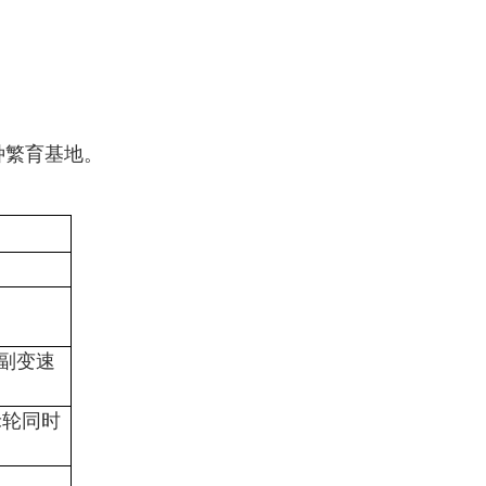
种繁育基地。
×副变速
禾轮同时