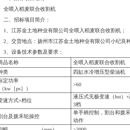
全喂入稻麦联合收割机
二、招标项目简介：
1、江苏金土地种业有限公司全喂入稻麦联合收割机；
2、交货地点：扬州市江苏金土地种业有限公司小纪良
3、设备技术参数及要求：
商品名称
全喂入稻麦联合收割机
种类
四缸水冷增压型柴油机
标定功率
>60
（kw［ps］）
液压式无极变速（hst）
变速方式×档位
3档
单手柄控制，割台和拨
割台及拨禾轮操控
动作
割幅 （mm）
>2000