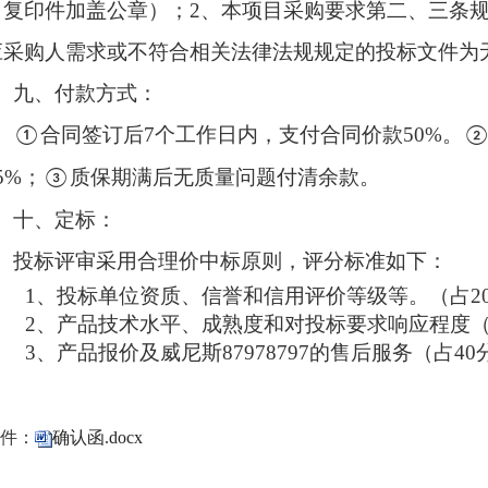
（复印件加盖公章）；2、本项目采购要求第二、三条
应采购人需求或不符合相关法律法规规定的投标文件为
九
、付款方式：
合同签订后
7个工作日内，支付合同价款50%。
①
5
%；
质保期满后无质量问题付清余款。
③
十、
定标：
投标评审采用合理价中标原则，评分标准如下：
1、投标单位资质、信誉和信用评价等级等。（占2
2、产品技术水平、成熟度和对投标要求响应程度（
3、产品报价及威尼斯87978797的售后服务（占40
件：
确认函.docx