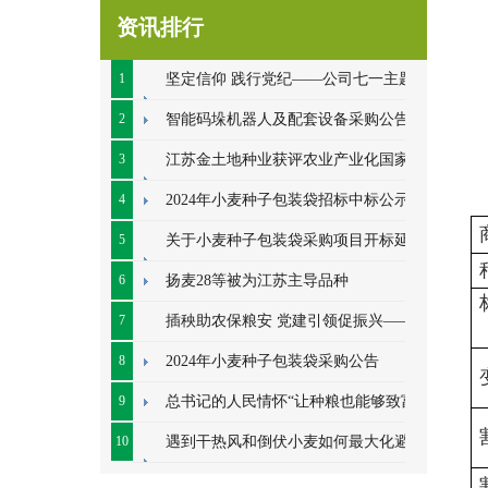
资讯排行
1
坚定信仰 践行党纪——公司七一主题党
日系列活动顺利开展
2
智能码垛机器人及配套设备采购公告
3
江苏金土地种业获评农业产业化国家重
点龙头企业
4
2024年小麦种子包装袋招标中标公示
5
关于小麦种子包装袋采购项目开标延期
的公告
6
扬麦28等被为江苏主导品种
7
插秧助农保粮安 党建引领促振兴——七
里甸社区党总支、公司党支部联合开展插秧助
8
2024年小麦种子包装袋采购公告
农耕
9
总书记的人民情怀“让种粮也能够致富”
10
遇到干热风和倒伏小麦如何最大化避免
损失