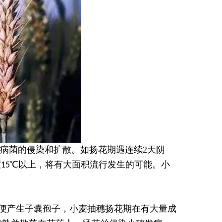
病菌的侵染和扩散。如扬花期遇连续
2
天阴
度
℃以上，将有大面积流行发生的可能。小
15
便产生子囊孢子，小麦抽穗扬花期在有大量成