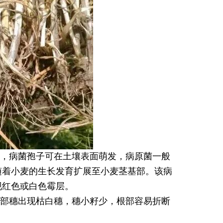
，病菌孢子可在土壤表面萌发，病原菌一般
随着小麦的生长发育扩展至小麦茎基部。该病
现红色或白色霉层。
部穗出现枯白穗，穗小籽少，根部容易折断