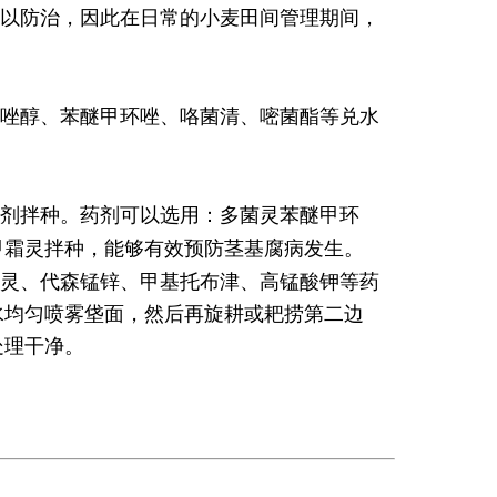
以防治，因此在日常的小麦田间管理期间，
唑醇、苯醚甲环唑、咯菌清、嘧菌酯等兑水
剂拌种。药剂可以选用：多菌灵
苯醚甲环
甲霜灵拌种，能够有效预防茎基腐病发生。
灵、代森锰锌、甲基托布津、高锰酸钾等药
水均匀喷雾垡面，然后再旋耕或耙捞第二边
处理干净。