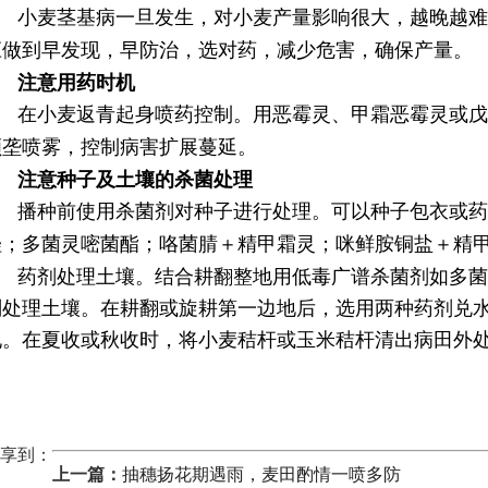
小麦茎基病一旦发生，对小麦产量影响很大，越晚越难
应做到早发现，早防治，选对药，减少危害，确保产量。
注意用药时机
在小麦返青起身喷药控制。用恶霉灵、甲霜恶霉灵或戊
顺垄喷雾，控制病害扩展蔓延。
注意种子及土壤的杀菌处理
播种前使用杀菌剂对种子进行处理。可以种子包衣或药
唑；多菌灵
嘧菌酯；咯菌腈＋精甲霜灵；咪鲜胺铜盐＋精
药剂处理土壤。结合耕翻整地用低毒广谱杀菌剂如多菌
剂处理土壤。在耕翻或旋耕第一边地后，选用两种药剂兑
地。在夏收或秋收时，将小麦秸杆或玉米秸杆清出病田外
享到：
上一篇：
抽穗扬花期遇雨，麦田酌情一喷多防