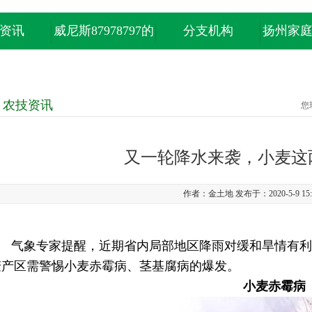
资讯
威尼斯87978797的
分支机构
扬州家
产品中心
农技资讯
您
又一轮降水来袭，小麦这
作者：金土地 发布于：2020-5-9 15:
气象专家提醒，
近期省内局部地区
降雨对缓和旱情有利
麦产区需警惕小麦赤霉病、茎基腐病的爆发。
小麦赤霉病