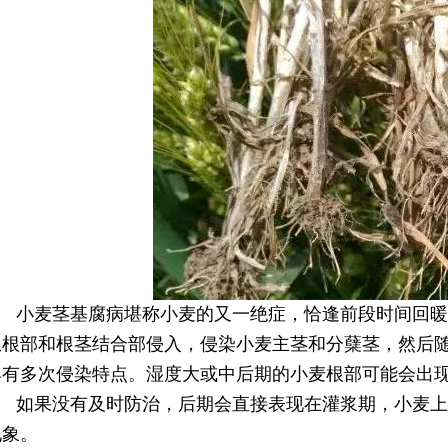
小麦茎基腐病堪称小麦的又一绝症，恰逢前段时间回暖
从根部和根茎结合部侵入，侵染小麦主茎和分蘖茎，然后
具有多次侵染特点。湿度大或中后期的小麦根部可能会出
如果没有及时防治，后期会直接表现在灌浆期，小麦上
现象。