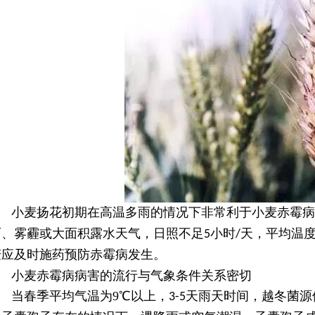
小麦扬花初期在高温多雨的情况下非常利于小麦赤霉病
雨、雾霾或大面积露水天气，日照不足
小时
天，平均温
5
/
麦应及时施药预防赤霉病发生。
小麦赤霉病病害的流行与气象条件关系密切
当春季平均气温为
9
℃以上，
天雨天时间，越冬菌源
3-5