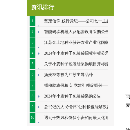
资讯排行
1
坚定信仰 践行党纪——公司七一主题党
日系列活动顺利开展
2
智能码垛机器人及配套设备采购公告
3
江苏金土地种业获评农业产业化国家重
点龙头企业
4
2024年小麦种子包装袋招标中标公示
5
关于小麦种子包装袋采购项目开标延期
的公告
6
扬麦28等被为江苏主导品种
7
插秧助农保粮安 党建引领促振兴——七
里甸社区党总支、公司党支部联合开展插秧助
8
2024年小麦种子包装袋采购公告
农耕
9
总书记的人民情怀“让种粮也能够致富”
10
遇到干热风和倒伏小麦如何最大化避免
损失