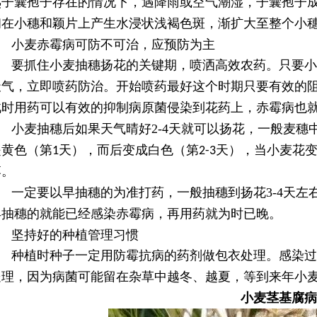
熟子囊孢子存在的情况下，遇降雨或空气潮湿，子囊孢子
初在小穗和颖片上产生水浸状浅褐色斑，渐扩大至整个小
小麦赤霉病可防不可治，应预防为主
要抓住小麦抽穗扬花的关键期，喷洒高效农药。只要小
天气，立即喷药防治。开始喷药最好这个时期只要有效的
此时用药可以有效的抑制病原菌侵染到花药上，赤霉病也
小麦抽穗后如果天气晴好
2-4
天就可以扬花，一般麦穗
是黄色（第
天），而后变成白色（第
天），当小麦花
1
2-3
落。
一定要以早抽穗的为准打药，一般抽穗到扬花
3-4
天左
早抽穗的就能已经感染赤霉病，再用药就为时已晚。
坚持好的种植管理习惯
种植时种子一定用防霉抗病的药剂做包衣处理。感染过
处理，因为病菌可能留在杂草中越冬、越夏，等到来年小
小麦茎基腐病