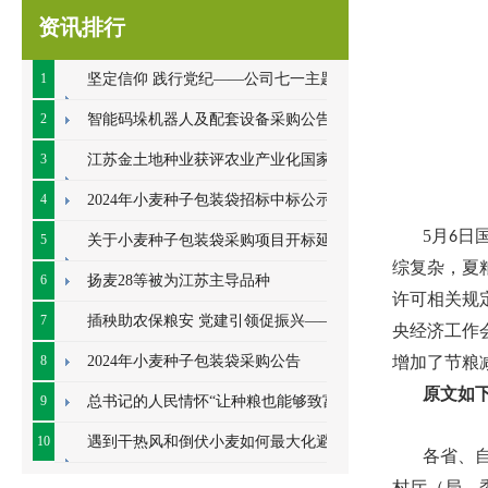
资讯排行
1
坚定信仰 践行党纪——公司七一主题党
日系列活动顺利开展
2
智能码垛机器人及配套设备采购公告
3
江苏金土地种业获评农业产业化国家重
点龙头企业
4
2024年小麦种子包装袋招标中标公示
5
月
日
6
5
关于小麦种子包装袋采购项目开标延期
综复杂，夏
的公告
6
扬麦28等被为江苏主导品种
许可相关规
7
插秧助农保粮安 党建引领促振兴——七
央经济工作
里甸社区党总支、公司党支部联合开展插秧助
8
2024年小麦种子包装袋采购公告
增加了节粮
原文如
农耕
9
总书记的人民情怀“让种粮也能够致富”
10
遇到干热风和倒伏小麦如何最大化避免
各省、
损失
村厅（局、