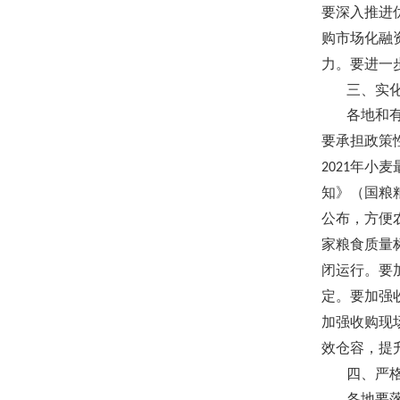
要深入推进
购市场化融
力。要进一
三、实
各地和
要承担政策
年小麦
2021
知》（国粮
公布，方便
家粮食质量
闭运行。要
定。要加强
加强收购现
效仓容，提
四、严
各地要