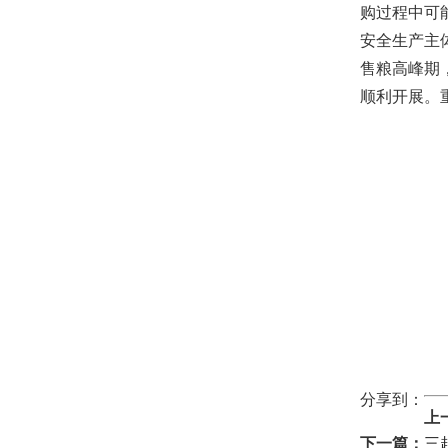
购过程中可
安全生产主
售粮高峰期
顺利开展。
分享到：
上
下一篇：
三