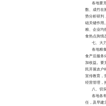
各地要
数、成竹在
势分析研判
础关键作用
粮、企业均
食热点舆情
七、大
各地粮
食产后服务
加收益。要
民开展农户
宣传教育，
经营管理，
八、切
各地各
任，及早建