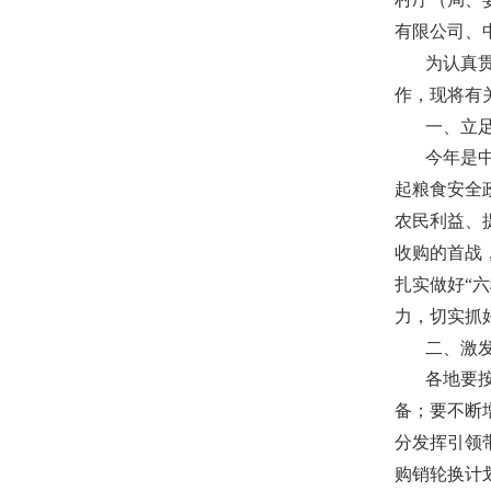
有限公司、
为认真
作，现将有
一、立
今年是
起粮食安全
农民利益、
收购的首战
扎实做好“
力，切实抓
二、激
各地要
备；要不断
分发挥引领
购销轮换计