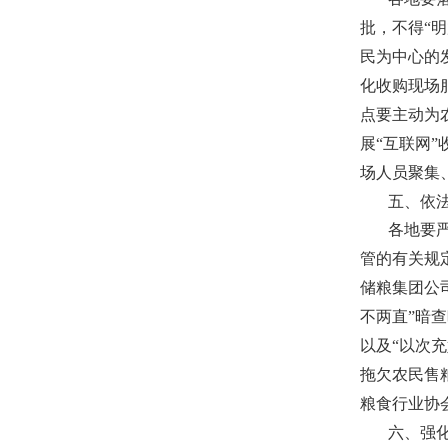
批，不得“
民为中心的
化收购现场
点要主动为
展“互联网
”
场人员聚集
五、依
各地要
管的有关规
储粮集团公
不两直”暗
以及“以次
拖欠农民售
粮食行业协
六、强