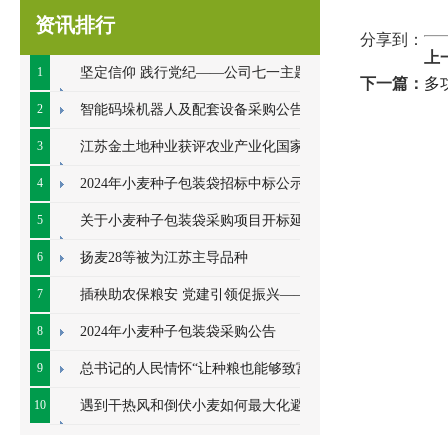
资讯排行
分享到：
上
1
坚定信仰 践行党纪——公司七一主题党
下一篇：
多
日系列活动顺利开展
2
智能码垛机器人及配套设备采购公告
3
江苏金土地种业获评农业产业化国家重
点龙头企业
4
2024年小麦种子包装袋招标中标公示
5
关于小麦种子包装袋采购项目开标延期
的公告
6
扬麦28等被为江苏主导品种
7
插秧助农保粮安 党建引领促振兴——七
里甸社区党总支、公司党支部联合开展插秧助
8
2024年小麦种子包装袋采购公告
农耕
9
总书记的人民情怀“让种粮也能够致富”
10
遇到干热风和倒伏小麦如何最大化避免
损失