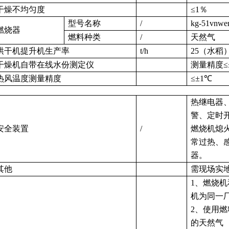
干燥不均匀度
≤1％
型号名称
/
kg-51vnw
燃烧器
燃料种类
/
天然气
烘干机提升机生产率
t/h
25（水稻
干燥机自带在线水份测定仪
测量精度
≤
热风温度测量精度
≤±1℃
热继电器
警、定时
安全装置
/
燃烧机熄
常过热、
器。
其他
需现场实
1、
燃烧机
机为同一
2、
使用燃
的天然气