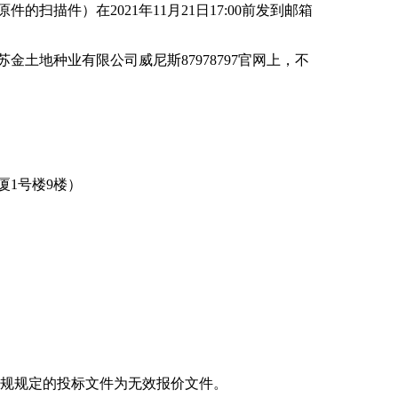
原件的扫描件）在
2021年
11
月
21
日
17:00前发到邮箱
土地种业有限公司威尼斯87978797官网上，不
厦
1号楼9楼
）
规规定的投标文件为无效报价文件。