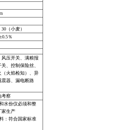
em
）
30（小麦）
±0.5％
、风压开关、满粮报
开关、控制保险丝、
火（火焰检知）、异
感震器、漏电断路
地考察
和水份仪必须和整
厂家生产
料：符合国家标准