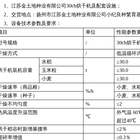
1、江苏金土地种业有限公司
30t/h烘干机及配套设施
；
2、交货地点：扬州市江苏金土地种业有限公司小纪良种繁育
3、设备技术参数及要求：
项目
单位
性能参数
型号规格
/
30t/h
干燥方式
/
低温循环
水稻
≥30.0
烘干机装机容量
玉米粒
t
≥30.0
小麦
≥30.0
干燥速率（商品粮）
小麦、水
%/h
干燥速率（种子）
小麦、水
干燥不均匀度
%
≤2
热风温度升温范围
外气温
60
℃
超过
40℃
烘干稻谷时新增暴腰率
≤2％
破碎率增值
≤0.3％