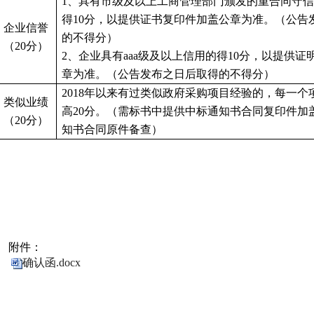
1、具有市级及以上工商管理部门颁发的重合同守
得10分，以提供证书复印件加盖公章为准。（公告
企业信誉
的不得分）
（
20分）
2、企业具有aaa级及以上信用的得10分，以提供
章为准。（公告发布之日后取得的不得分）
2018年以来有过类似
政府采购
项目经验的，每一个
类似业绩
高
20
分。（需
标书中
提供
中标通知书
合同复印件加
（
20
分）
知书合同
原件备查）
附件：
确认函.docx