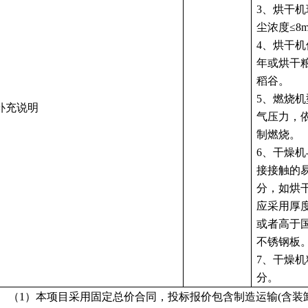
3、
烘干机
尘浓度≤8m
4、
烘干机
年或
烘干
稻谷。
5、燃烧
补充说明
气压力，
制燃烧。
6、干燥
接接触的
分，如烘
应采用厚
或者高于国家
不锈钢板
7、干燥
分。
（
1）本项目采用固定总价合同，投标报价包含制造运输(含装卸