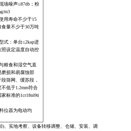
现场噪声
≤87db；粉
g/m3
使用寿命不少于
15
粮食量不少于
30万吨
机型式：单台
≤
2kap进
依照设定温度自动控
机与粮食和湿空气直
易磨损和
易
腐蚀部
干段筛网、缓苏段，
度不低于
1.2mm符合
标准的1cr18ni9ti
。
机料位器为电动均
)、
实地考察、设备转移调整、
仓储、安装、调