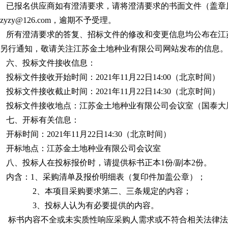
已报名供应商如有澄清要求，请将澄清要求的书面文件（盖章
dzyzy@126.com
，逾期不予受理。
所有澄清要求的答复、招标文件的修改和变更信息均公布在江苏金
另行通知，敬请关注江苏金土地种业有限公司网站发布的信息。
六、投标文件接收信息：
投标文件接收开始时间：
2021年
11
月
22
日
14:00（北京时间）
投标文件接收截止时间：
2021年
11
月
22
日
14:30（北京时间）
投标文件接收地点：江苏金土地种业有限公司会议室（
国泰大
七、开标有关信息：
开标时间：
2021年
11
月
22
日
14:30（北京时间）
开标地点：江苏金土地种业有限公司会议室
八、投标人在投标报价时，请提供标书正本
1份/副本2份
。
内含：
1、采购清单及报价明细表（复印件加盖公章）；
2、本项目采购要求第二、三条规定的内容
；
3、投标人认为有必要提供的内容
。
标书内容不全或未实质性响应采购人需求或不符合相关法律法