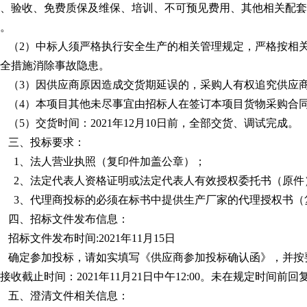
、验收、免费质保及维保、培训、不可预见费用、其他相关配套
。
（
2）中标人须严格执行安全生产的相关管理规定，严格按相
全措施消除事故隐患。
（
3）因供应商原因造成交货期延误的，采购人有权追究供应
（
4）本项目其他未尽事宜由招标人在签订本项目货物采购合
（
5）交货时间：2021年
12
月1
0
日前，全部交货、调试完成。
三、投标要求：
1、法人营业执照（复印件加盖公章）；
2、法定代表人资格证明或法定代表人有效授权委托书（原件
3、代理商投标的必须在标书中提供生产厂家的代理授权书（
四、招标文件发布信息：
招标文件发布时间
:2021年
11
月
15
日
确定参加投标，请如实填写《供应商参加投标确认函》，并按
接收截止时间：2021年
11
月
21
日中午
12:00。未在规定时间前
五、澄清文件相关信息：