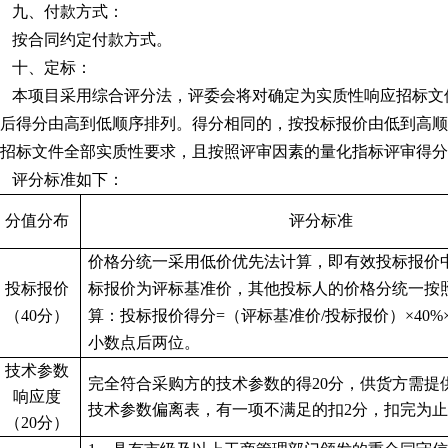
九、付款方式：
按合同约定付款方式。
十、定标：
本项目采用综合评分法，评委会将对确定为实质性响应招标文
后得分由高到低顺序排列。得分相同的，按投标报价由低到高顺
招标文件全部实质性要求，且按照评审因素的量化指标评审得分
评分标准如下：
分值分布
评分标准
价格分统一采用低价优先法计算，即有效投标报价
投标报价
标报价为评标基准价，其他投标人的价格分统一按
（
40分）
算：投标报价得分
=（评标基准价/投标报价）×40%
小数点后两位。
技术参数
完全符合采购方的技术参数的得
2
0分，供货方需提
响应度
技术参数偏离表，有一项不满足的扣
2
分，扣完为止
（
20
分）