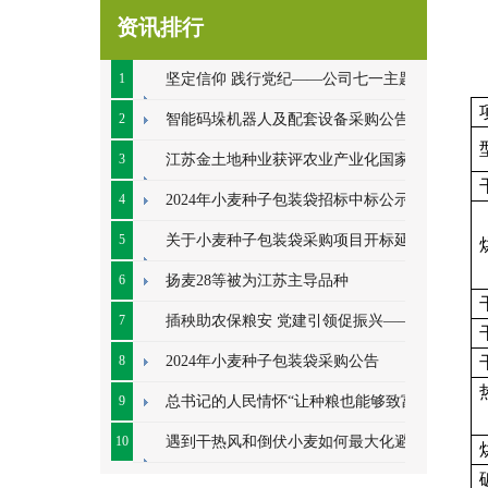
资讯排行
1
坚定信仰 践行党纪——公司七一主题党
日系列活动顺利开展
2
智能码垛机器人及配套设备采购公告
3
江苏金土地种业获评农业产业化国家重
点龙头企业
4
2024年小麦种子包装袋招标中标公示
5
关于小麦种子包装袋采购项目开标延期
的公告
6
扬麦28等被为江苏主导品种
7
插秧助农保粮安 党建引领促振兴——七
里甸社区党总支、公司党支部联合开展插秧助
8
2024年小麦种子包装袋采购公告
农耕
9
总书记的人民情怀“让种粮也能够致富”
10
遇到干热风和倒伏小麦如何最大化避免
损失