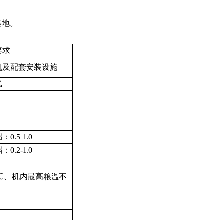
基地。
要求
烘干机及配套安装设施
式
稻：
0.5-1.0
稻：
0.2-1.0
℃
、
机内最高粮温不