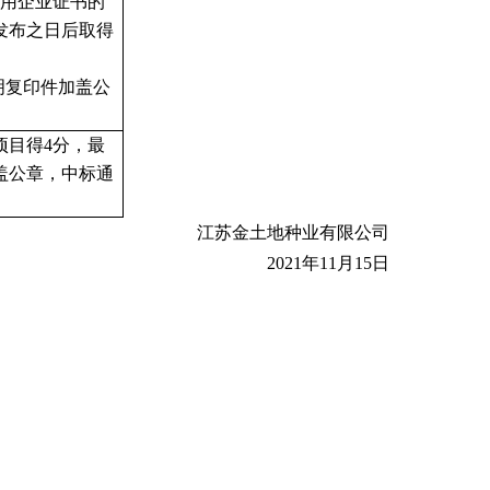
信用企业证书的
发布之日后取得
证明复印件加盖公
项目得
4
分，最
盖公章，
中标通
江苏金土地种业有限公司
2021年
11
月
15
日