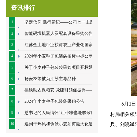
资讯排行
1
坚定信仰 践行党纪——公司七一主题党
日系列活动顺利开展
2
智能码垛机器人及配套设备采购公告
3
江苏金土地种业获评农业产业化国家重
点龙头企业
4
2024年小麦种子包装袋招标中标公示
5
关于小麦种子包装袋采购项目开标延期
的公告
6
扬麦28等被为江苏主导品种
7
插秧助农保粮安 党建引领促振兴——七
里甸社区党总支、公司党支部联合开展插秧助
8
2024年小麦种子包装袋采购公告
月
日
6
1
农耕
9
总书记的人民情怀“让种粮也能够致富”
村局相关领
10
遇到干热风和倒伏小麦如何最大化避免
兵、刘晓斌
损失