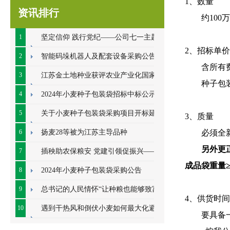
1、数量
资讯排行
约
10
0
1
坚定信仰 践行党纪——公司七一主题党
2、招标单价
日系列活动顺利开展
2
智能码垛机器人及配套设备采购公告
含所有
3
江苏金土地种业获评农业产业化国家重
种子包
点龙头企业
4
2024年小麦种子包装袋招标中标公示
5
关于小麦种子包装袋采购项目开标延期
3、质量
的公告
6
扬麦28等被为江苏主导品种
必须全
另外更
7
插秧助农保粮安 党建引领促振兴——七
成品袋
重量
里甸社区党总支、公司党支部联合开展插秧助
8
2024年小麦种子包装袋采购公告
农耕
9
总书记的人民情怀“让种粮也能够致富”
4、供货时间
10
遇到干热风和倒伏小麦如何最大化避免
要具备
损失