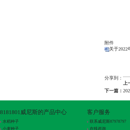
附件
关于202
分享到：
上
下一篇：
2
8181801威尼斯的产品中心
客户服务
水稻种子
联系威尼斯87978797
小麦种子
在线咨询