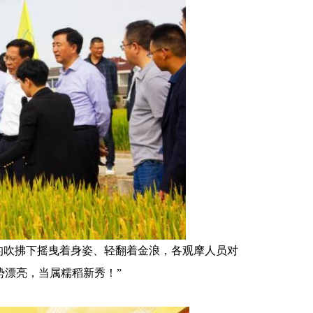
的吹拂下摇曳着身姿、轻翻着金浪，各观摩人员对
势漂亮，当属糯稻新秀！”