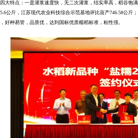
四大特点：一是灌浆速度快，无二次灌浆，结实率高，稻谷饱满；
85.6公斤，江苏现代农业科技综合示范基地评比亩产746.58
，好种易管，品质优，达到国标优质糯稻标准，粘性强。