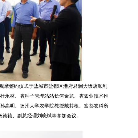
20观摩签约仪式于盐城市盐都区港府君澜大饭店顺利
杜永林、省种子管理站站长何金龙、省农业技术推
孙高明、扬州大学农学院教授戴其根、盐都农科所
理杨德祯、副总经理刘晓斌等参加会议。