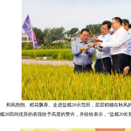
和风煦煦、稻花飘香。走进盐糯20示范田，层层稻穗在秋风
糯20田间优异的表现给予高度的赞许，并纷纷表示，“盐糯20长