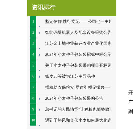
资讯排行
1
坚定信仰 践行党纪——公司七一主题党
日系列活动顺利开展
2
智能码垛机器人及配套设备采购公告
3
江苏金土地种业获评农业产业化国家重
点龙头企业
4
2024年小麦种子包装袋招标中标公示
5
关于小麦种子包装袋采购项目开标延期
的公告
6
扬麦28等被为江苏主导品种
7
插秧助农保粮安 党建引领促振兴——七
开
里甸社区党总支、公司党支部联合开展插秧助
8
2024年小麦种子包装袋采购公告
广
农耕
9
总书记的人民情怀“让种粮也能够致富”
副
10
遇到干热风和倒伏小麦如何最大化避免
损失