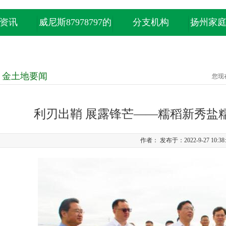
资讯
威尼斯87978797的
分支机构
扬州家
产品中心
金土地要闻
您现
利刃出鞘 展露锋芒——糯稻新秀盐
作者： 发布于：2022-9-27 10:3