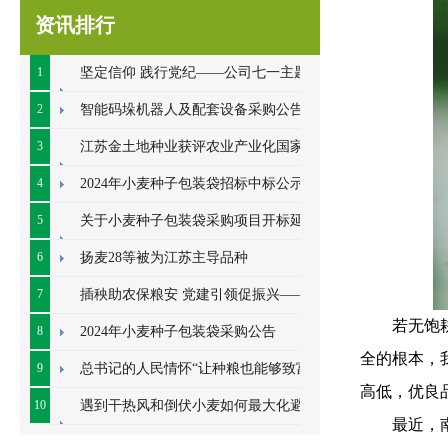
资讯排行
1
坚定信仰 践行党纪——公司七一主题党
日系列活动顺利开展
2
智能码垛机器人及配套设备采购公告
3
江苏金土地种业获评农业产业化国家重
点龙头企业
4
2024年小麦种子包装袋招标中标公示
5
关于小麦种子包装袋采购项目开标延期
的公告
6
扬麦28等被为江苏主导品种
7
插秧助农保粮安 党建引领促振兴——七
若无饱
里甸社区党总支、公司党支部联合开展插秧助
8
2024年小麦种子包装袋采购公告
全的根本，
农耕
9
总书记的人民情怀“让种粮也能够致富”
高低，优良
10
遇到干热风和倒伏小麦如何最大化避免
最近，
损失