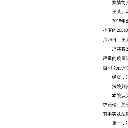
案情简
王某、
年
2018
小麦约
26560
月
日，王
24
冯某将
2
严重的质量
亩×
元
斤
1.2
/
经查，
法院判
本院认
求赔偿。关
有事实及法
第一，