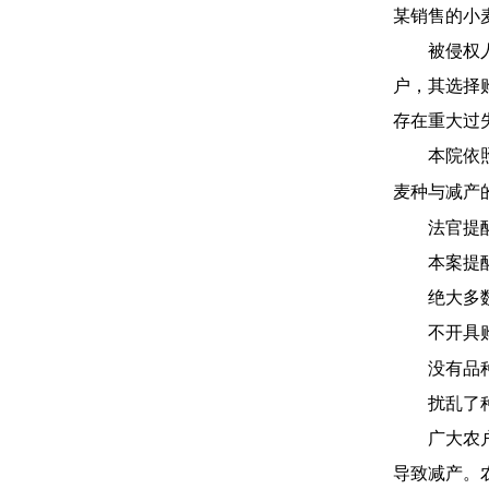
某销售的小
被侵权
户，其选择
存在重大过
本院依
麦种与减产
法官提
本案提
绝大多
不开具
没有品
扰乱了
广大农
导致减产。