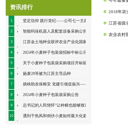
今年最重
资讯排行
2018年
1
坚定信仰 践行党纪——公司七一主题党
江苏省级
日系列活动顺利开展
2
智能码垛机器人及配套设备采购公告
农业农村
3
江苏金土地种业获评农业产业化国家重
点龙头企业
4
2024年小麦种子包装袋招标中标公示
5
关于小麦种子包装袋采购项目开标延期
的公告
6
扬麦28等被为江苏主导品种
7
插秧助农保粮安 党建引领促振兴——七
里甸社区党总支、公司党支部联合开展插秧助
8
2024年小麦种子包装袋采购公告
农耕
9
总书记的人民情怀“让种粮也能够致富”
10
遇到干热风和倒伏小麦如何最大化避免
损失