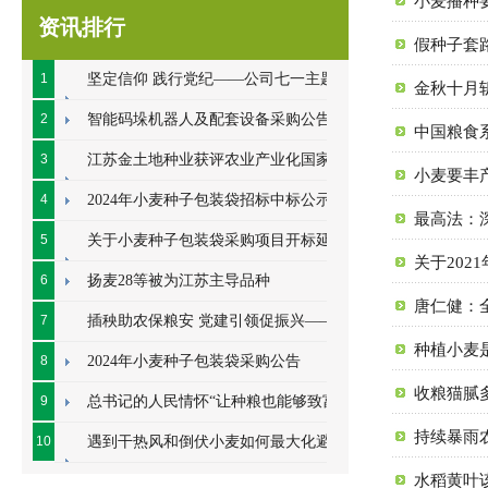
小麦播种
资讯排行
假种子套
1
坚定信仰 践行党纪——公司七一主题党
金秋十月
日系列活动顺利开展
2
智能码垛机器人及配套设备采购公告
中国粮食
3
江苏金土地种业获评农业产业化国家重
小麦要丰
点龙头企业
4
2024年小麦种子包装袋招标中标公示
最高法：
5
关于小麦种子包装袋采购项目开标延期
关于20
的公告
6
扬麦28等被为江苏主导品种
唐仁健：
7
插秧助农保粮安 党建引领促振兴——七
种植小麦
里甸社区党总支、公司党支部联合开展插秧助
8
2024年小麦种子包装袋采购公告
收粮猫腻
农耕
9
总书记的人民情怀“让种粮也能够致富”
持续暴雨
10
遇到干热风和倒伏小麦如何最大化避免
水稻黄叶
损失