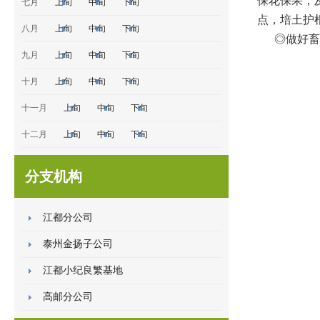
保花保果，
七月
上旬
中旬
下旬
点，培土护
八月
上旬
中旬
下旬
◎做好畜
九月
上旬
中旬
下旬
十月
上旬
中旬
下旬
十一月
上旬
中旬
下旬
十二月
上旬
中旬
下旬
分支机构
江都分公司
泰州金扬子公司
江都小纪良繁基地
高邮分公司