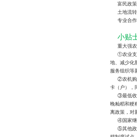
富民政策
土地流转
专业合作
小贴
重大强农惠
①农业支
地、减少化
服务组织等
②农机
卡（户），
③最低收
晚籼稻和粳稻
离政策，对
④国家继
⑤其他
耕制度试点