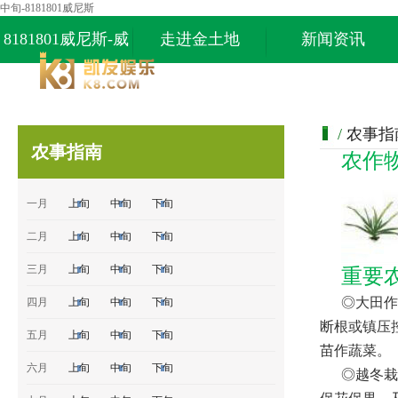
中旬-8181801威尼斯
8181801威尼斯-威
走进金土地
新闻资讯
尼斯87978797
/
农事指
农事指南
农作
一月
上旬
中旬
下旬
二月
上旬
中旬
下旬
三月
上旬
中旬
下旬
重要
◎大田作
四月
上旬
中旬
下旬
断根或镇压
五月
上旬
中旬
下旬
苗作蔬菜。
六月
上旬
中旬
下旬
◎越冬