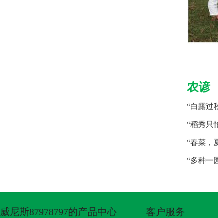
农谚
“白露过
“稻秀只
“春菜，
“多种一
威尼斯87978797的产品中心
客户服务