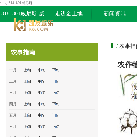
中旬-8181801威尼斯
8181801威尼斯-威
走进金土地
新闻资讯
尼斯87978797
/
农事指
农事指南
农作
一月
上旬
中旬
下旬
二月
上旬
中旬
下旬
三月
上旬
中旬
下旬
四月
上旬
中旬
下旬
五月
上旬
中旬
下旬
六月
上旬
中旬
下旬