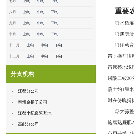
七月
上旬
中旬
下旬
重要
八月
上旬
中旬
下旬
◎水稻
九月
上旬
中旬
下旬
◎遇涝渍
十月
上旬
中旬
下旬
◎洋葱育
十一月
上旬
中旬
下旬
苗；播前
晒
十二月
上旬
中旬
下旬
苗床整地浅
分支机构
磷酸二铵20
覆土约1厘
江都分公司
时在傍晚揭
泰州金扬子公司
◎大蒜整
江都小纪良繁基地
施腐
熟厩肥2
高邮分公司
亩用蒜瓣
（